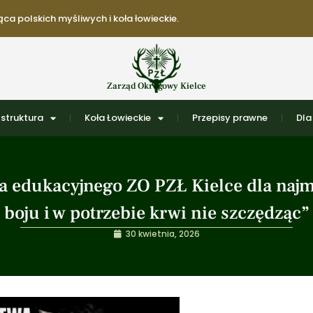
ca polskich myśliwych i koła łowieckie.
Zarząd Okręgowy Kielce
struktura
Koła Łowieckie
Przepisy prawne
Dla
a edukacyjnego ZO PZŁ Kielce dla naj
boju i w potrzebie krwi nie szczędząc”
30 kwietnia, 2026