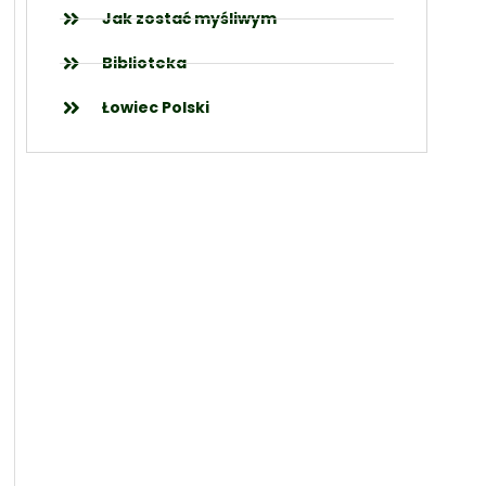
Jak zostać myśliwym
Biblioteka
Łowiec Polski