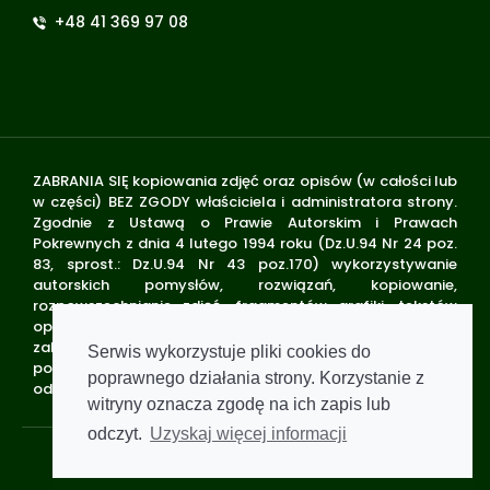
+48 41 369 97 08
ZABRANIA SIĘ kopiowania zdjęć oraz opisów (w całości lub
w części) BEZ ZGODY właściciela i administratora strony.
Zgodnie z Ustawą o Prawie Autorskim i Prawach
Pokrewnych z dnia 4 lutego 1994 roku (Dz.U.94 Nr 24 poz.
83, sprost.: Dz.U.94 Nr 43 poz.170) wykorzystywanie
autorskich pomysłów, rozwiązań, kopiowanie,
rozpowszechnianie zdjęć, fragmentów grafiki, tekstów
opisów w celach zarobkowych, bez zezwolenia autora jest
zabronione i stanowi naruszenie praw autorskich oraz
Serwis wykorzystuje pliki cookies do
podlega karze. Znaki towarowe i graficzne są własnością
poprawnego działania strony. Korzystanie z
odpowiednich firm i/lub instytucji.
witryny oznacza zgodę na ich zapis lub
odczyt.
Uzyskaj więcej informacji
Standardy ochrony małoletnich
Polityka prywatności
Klauzula informacyjna
Pomoc zdalna
Wsparcie GWP Wirtualnie