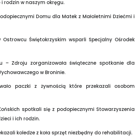
 i rodzin w naszym okręgu.
podopiecznymi Domu dla Matek z Małoletnimi Dziećmi i
w Ostrowcu Świętokrzyskim wsparli Specjalny Ośrodek
ku – Zdroju zorganizowała świąteczne spotkanie dla
Wychowawczego w Broninie.
owało paczki z żywnością które przekazali osobom
 Końskich spotkali się z podopiecznymi Stowarzyszenia
eci i ich rodzin.
ekazali koledze z koła sprzęt niezbędny do rehabilitacji.