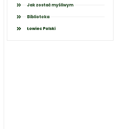
Jak zostać myśliwym
Biblioteka
Łowiec Polski